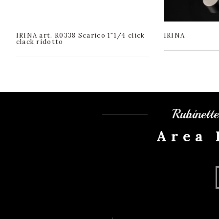
IRINA art. R0338 Scarico 1"1/4 click
IRINA
clack ridotto
Rubinett
Area 