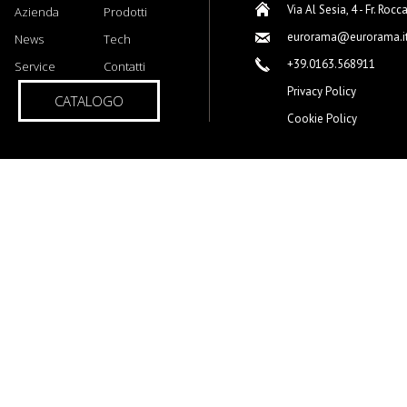
Via Al Sesia, 4 - Fr. Rocc
Azienda
Prodotti
eurorama@eurorama.i
News
Tech
+39.0163.568911
Service
Contatti
Privacy Policy
CATALOGO
Cookie Policy