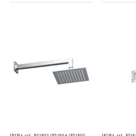
IRINA art. R51803/R51804/R51805
IRINA art. R516