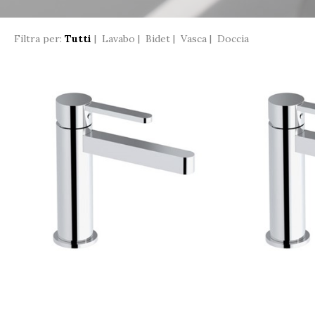
Filtra per:
Tutti
|
Lavabo
|
Bidet
|
Vasca
|
Doccia