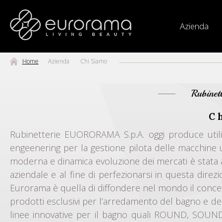
Azienda
Home
Azienda
Chi Siamo
Rubinet
C
Rubinetterie EUORORAMA S.p.A. oggi produce util
engeenering per la gestione pilota delle macchine ut
moderna e dinamica evoluzione dei mercati è stata 
aziendale e al fine di perfezionarsi in questa dire
Eurorama è quella di diffondere nel mondo il concetto
prodotti esclusivi per l’arredamento del bagno e d
linee innovative per il bagno quali ROUND, SOUND, 