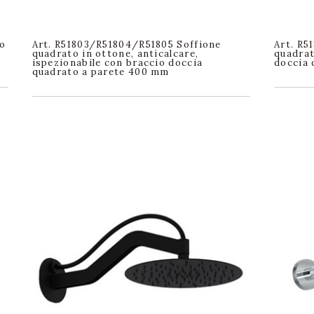
to
Art. R51803/R51804/R51805 Soffione
Art. R5
quadrato in ottone, anticalcare,
quadrat
ispezionabile con braccio doccia
doccia 
quadrato a parete 400 mm