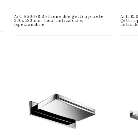
Art. R50078 Soffione due getti a parete
Art. R5
270x593 mm Inox, anticalcare,
getti a
ispezionabile
antical