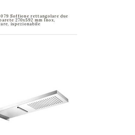
0079 Soffione rettangolare due
 parete 270x592 mm Inox,
care, ispezionabile