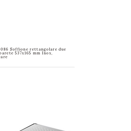
0086 Soffione rettangolare due
 parete 537x165 mm Inox,
care