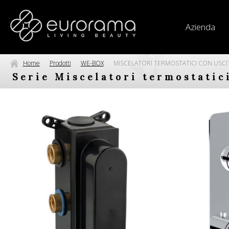
Azienda
Home
Prodotti
WE-BOX
MISCELATORI TERMOSTATICI CON USCI
Serie Miscelatori termostatic