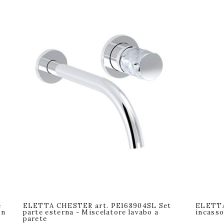
e
ELETTA CHESTER art. PE168904SL Set
ELETTA
on
parte esterna - Miscelatore lavabo a
incasso
parete