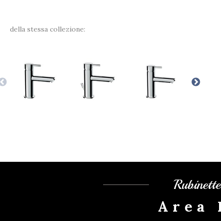
della stessa collezione:
Rubinett
Area 