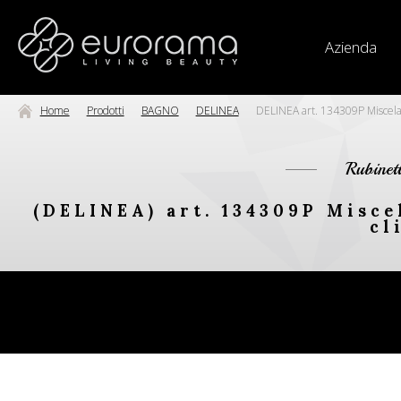
Azienda
Home
Prodotti
BAGNO
DELINEA
DELINEA art. 134309P Miscelato
Rubinet
(DELINEA) art. 134309P Miscel
cl