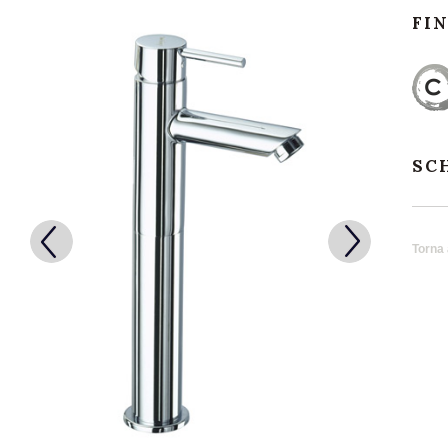
FI
SC
Torna