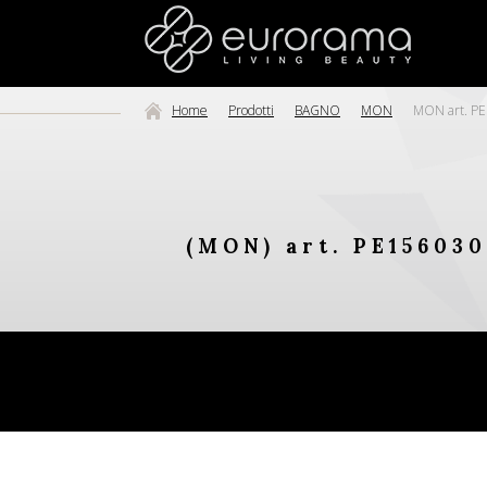
Home
Prodotti
BAGNO
MON
MON art. PE1
(MON) art. PE156030