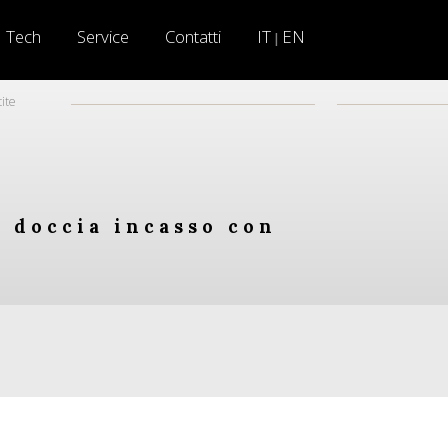
Tech
Service
Contatti
IT
EN
|
ite
e doccia incasso con