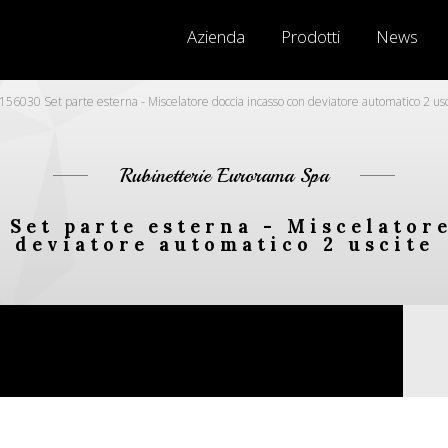
Azienda
Prodotti
News
56030 Set parte esterna - Miscelatore doccia incasso con deviatore automatico 2 usc
Rubinetterie Eurorama Spa
 Set parte esterna - Miscelator
deviatore automatico 2 uscite