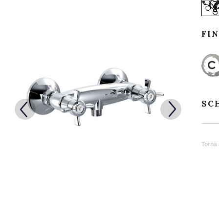
FI
SC
Torna