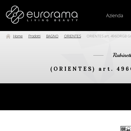
Azienda
Home
Prodotti
BAGNO
ORIENTES
ORIENTES art. 496ORGB Gru
Rubinet
(ORIENTES) art. 49