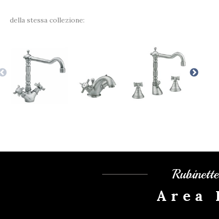
della stessa collezione:
Rubinett
Area 