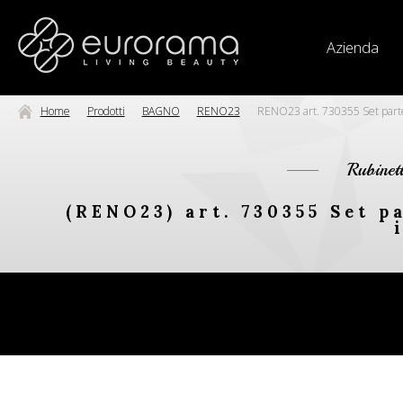
Azienda
Home
Prodotti
BAGNO
RENO23
RENO23 art. 730355 Set parte 
Rubinet
(RENO23) art. 730355 Set p