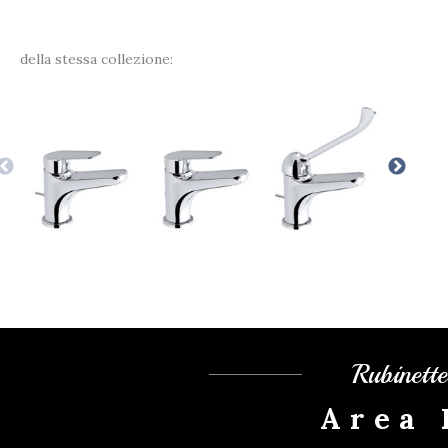
della stessa collezione:
Rubinett
Area 