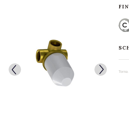
FI
SC
Torna