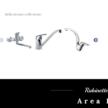
della stessa collezione:
Rubinett
Area 