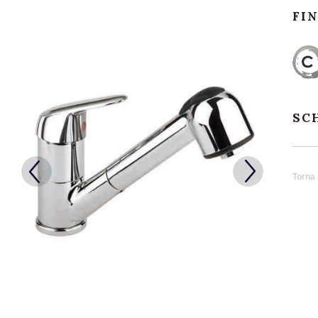
FI
SC
Torna