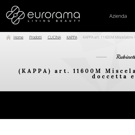
Azienda
Home
Prodotti
CUCINA
KAPPA
KAPPA art. 11600M Miscelatore lav
Rubinet
(KAPPA) art. 11600M Miscela
doccetta e