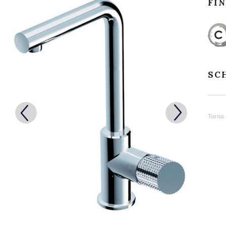
FI
SC
Torna