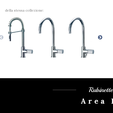
della stessa collezione:
Rubinett
Area 