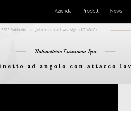
Azienda
Prodotti
News
 567E Rubinetto ad angolo con attacco lavastoviglie (1/2"x3/4")
Rubinetterie Eurorama Spa
inetto ad angolo con attacco lav