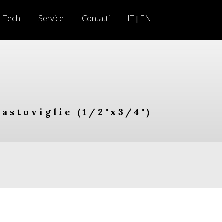
Tech
Service
Contatti
IT
EN
|
astoviglie (1/2"x3/4")