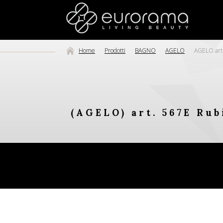
Home
Prodotti
BAGNO
AGELO
AGELO art.
(AGELO) art. 567E Rub