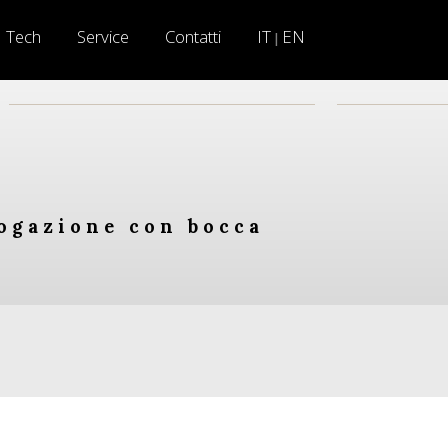
Tech
Service
Contatti
IT
EN
|
rogazione con bocca