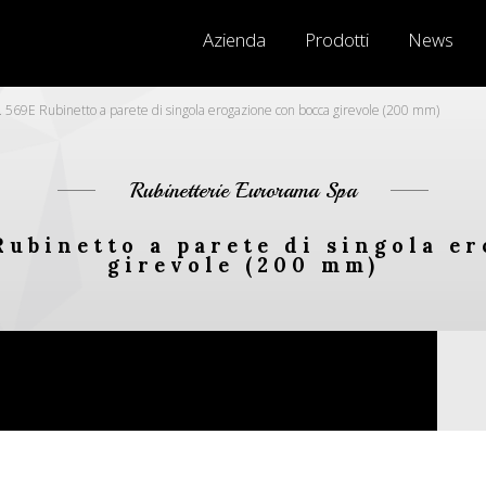
Azienda
Prodotti
News
 569E Rubinetto a parete di singola erogazione con bocca girevole (200 mm)
Rubinetterie Eurorama Spa
Rubinetto a parete di singola e
girevole (200 mm)