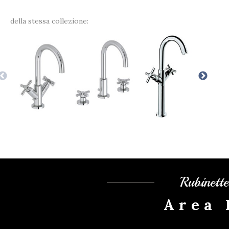
della stessa collezione:
Rubinett
Area 