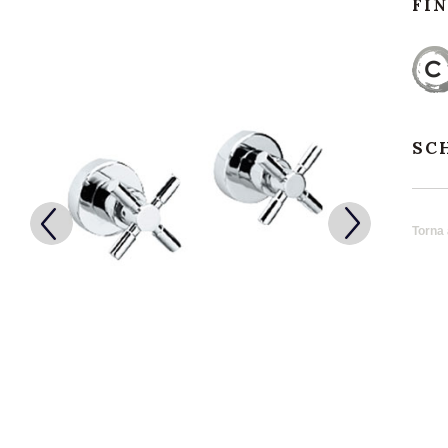
FI
SC
Torna