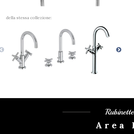
della stessa collezione:
Rubinett
Area 