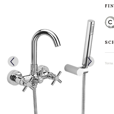
FI
SC
Torna