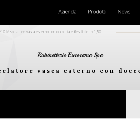
Azienda
Prodotti
News
210 Miscelatore vasca esterno con doccetta e flessibile m 1,50
Rubinetterie Eurorama Spa
celatore vasca esterno con docce