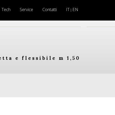
Tech
Service
Contatti
IT
EN
|
tta e flessibile m 1,50