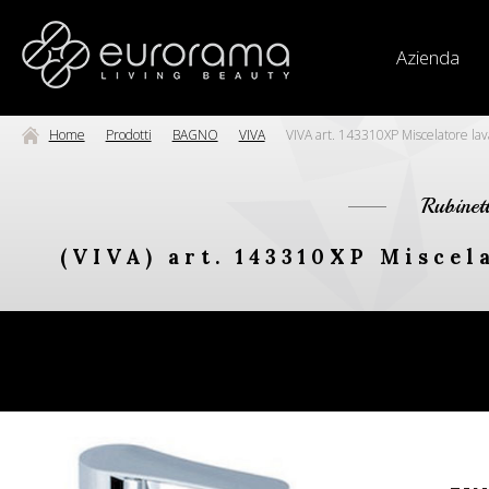
Azienda
Home
Prodotti
BAGNO
VIVA
VIVA art. 143310XP Miscelatore lava
Rubinet
(VIVA) art. 143310XP Miscela