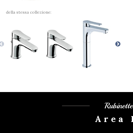
della stessa collezione:
Rubinett
Area 