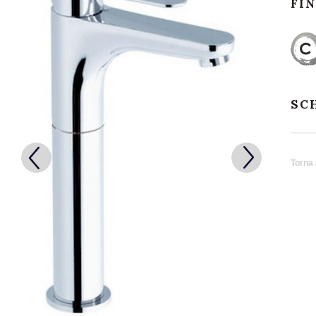
FI
SC
Torna