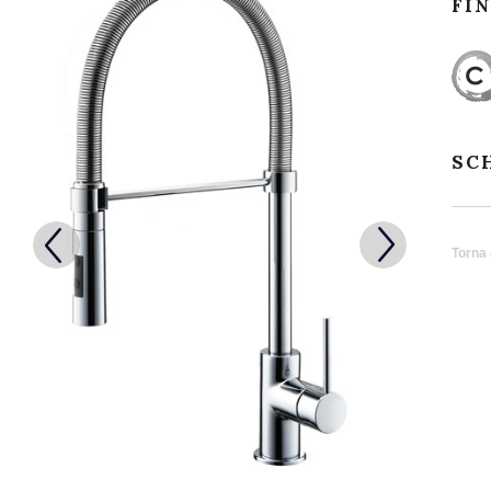
FI
SC
Torna