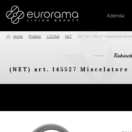
Azienda
Home
Prodotti
CUCINA
NET
NET art. 145527 Miscelatore lavello
Rubinet
(NET) art. 145527 Miscelatore