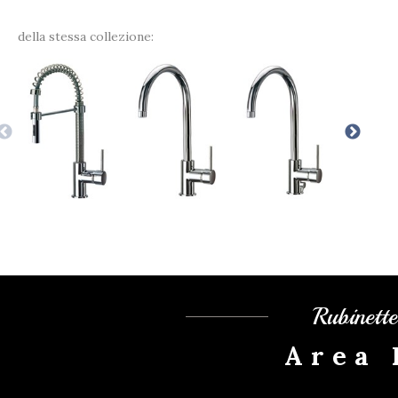
della stessa collezione:
Rubinett
Area 