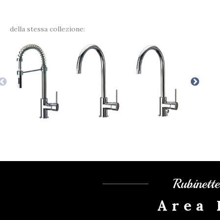
della stessa collezione:
Rubinett
Area 