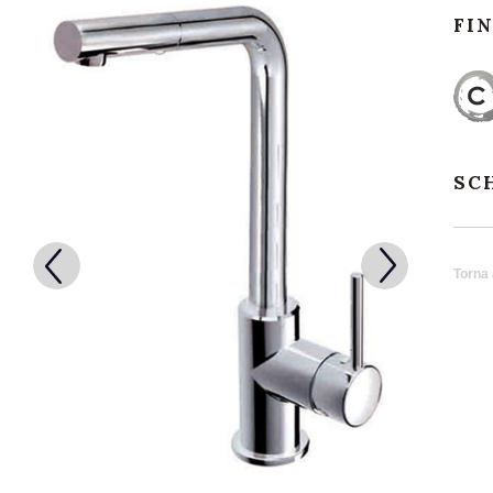
FI
SC
Torna