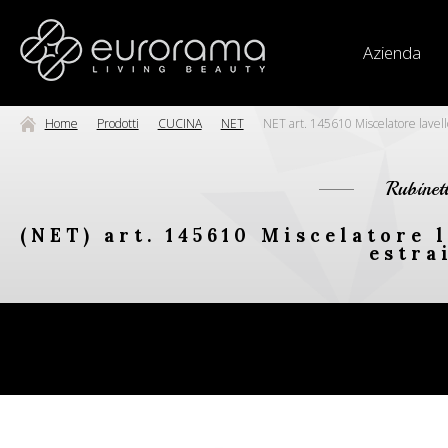
Azienda
Home
Prodotti
CUCINA
NET
NET art. 145610 Miscelatore lavello
Rubinet
(NET) art. 145610 Miscelatore 
estra