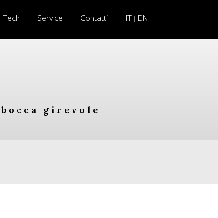
Tech
Service
Contatti
IT
EN
|
 bocca girevole