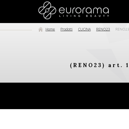
Home
Prodotti
CUCINA
RENO23
RENO23 a
(RENO23) art. 