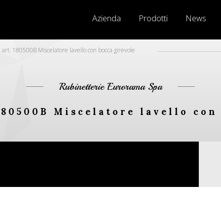
Azienda
Prodotti
News
rt. 180500B Miscelatore lavello con bocca girevole
Rubinetterie Eurorama Spa
180500B Miscelatore lavello con