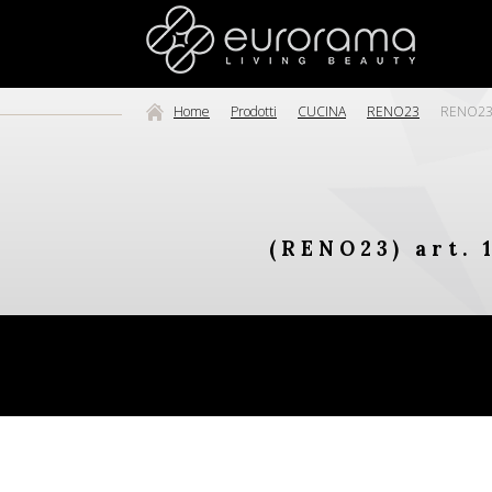
Home
Prodotti
CUCINA
RENO23
RENO23 a
(RENO23) art. 