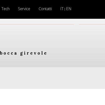
Tech
Service
Contatti
IT
EN
|
 bocca girevole