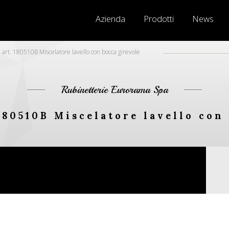
Azienda
Prodotti
News
rt. 180510B Miscelatore lavello con bocca girevole
Rubinetterie Eurorama Spa
180510B Miscelatore lavello con