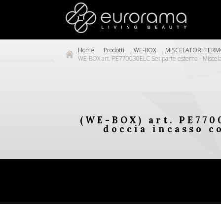
Home
Prodotti
WE-BOX
MISCELATORI TERM
WE-BOX art. PE770030ELC Set parte esterna - Miscela
(WE-BOX) art. PE770
doccia incasso c