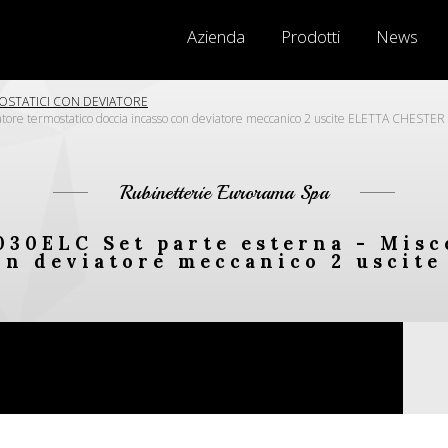
Azienda
Prodotti
News
OSTATICI CON DEVIATORE
tore termostatico doccia incasso con deviatore meccanico 2 uscite ELETTA CHESTER
Rubinetterie Eurorama Spa
030ELC Set parte esterna - Misc
on deviatore meccanico 2 usci