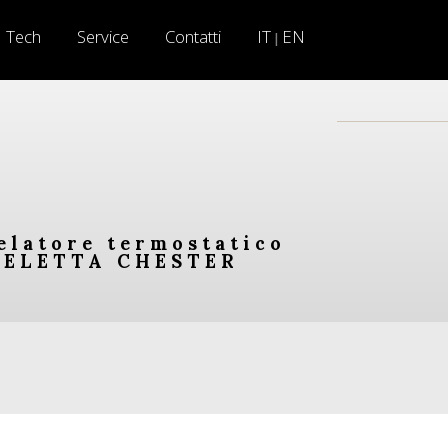
Tech
Service
Contatti
IT
EN
|
elatore termostatico
te ELETTA CHESTER