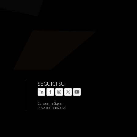
SEGUICI SU
Eurorama S.p.a.
P.IVA 00186860029