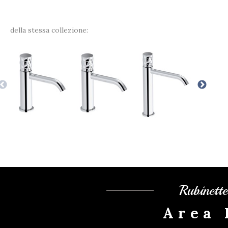
della stessa collezione:
Rubinett
Area 