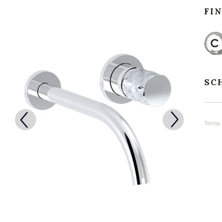
FI
SC
Torna