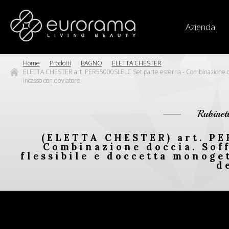
Azienda
Home
Prodotti
BAGNO
ELETTA CHESTER
ELETTA CHESTER art. PER55000SLELC Set parte esterna - Combinazione doccia
incasso con deviatore
Rubinet
(ELETTA CHESTER) art. PE
Combinazione doccia. Soff
flessibile e doccetta monoge
d