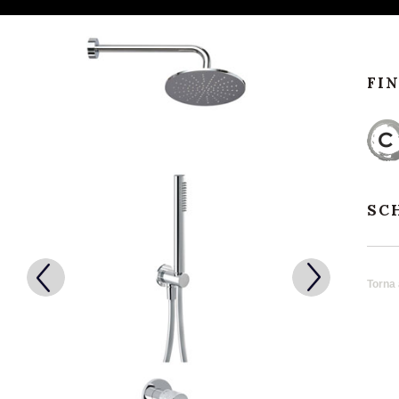
FI
SC
Torna