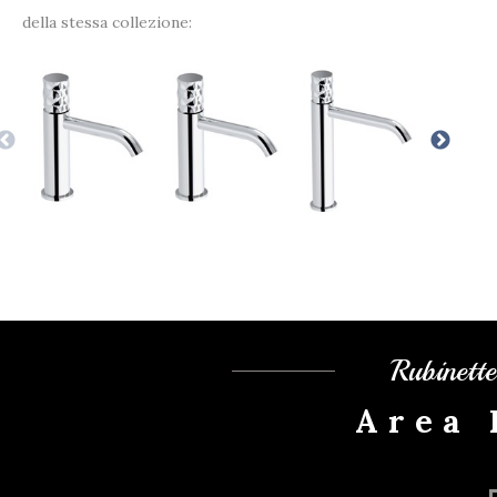
della stessa collezione:
Rubinett
Area 