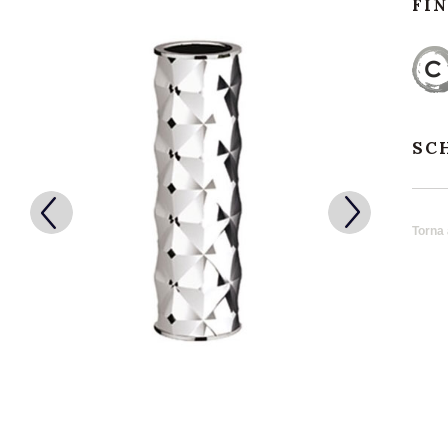
FI
SC
Torna