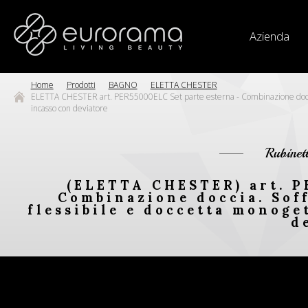
Azienda
Home
Prodotti
BAGNO
ELETTA CHESTER
ELETTA CHESTER art. PER55000ELC Set parte esterna - Combinazione doccia. 
incasso con deviatore
Rubinet
(ELETTA CHESTER) art. P
Combinazione doccia. Soff
flessibile e doccetta monoge
d