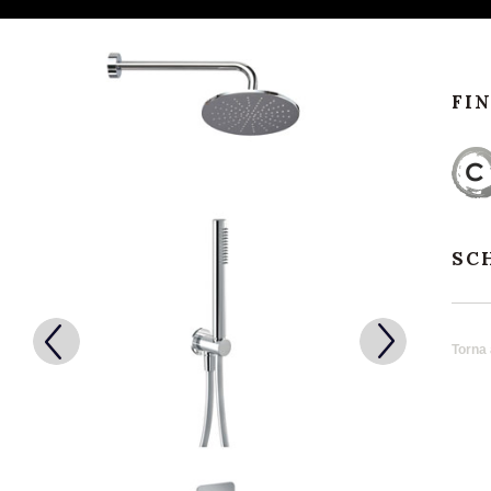
FI
SC
Torna