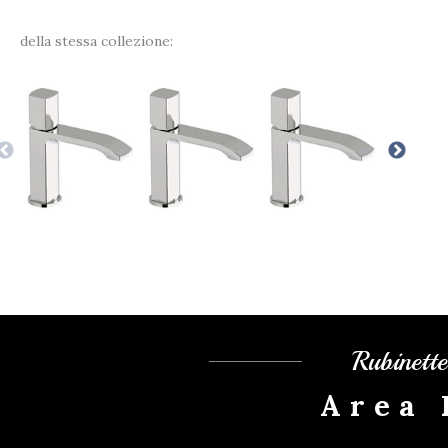
della stessa collezione:
Rubinett
Area 