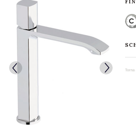
FI
SC
Torna