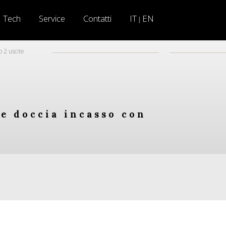
Tech
Service
Contatti
IT
EN
|
 2 uscite
re doccia incasso con