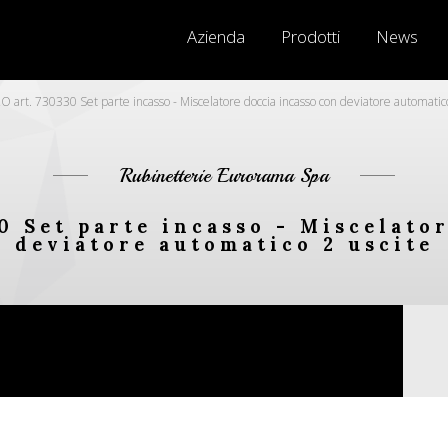
Azienda
Prodotti
News
 art. 730330 Set parte incasso - Miscelatore doccia incasso con deviatore automatico
Rubinetterie Eurorama Spa
0 Set parte incasso - Miscelato
deviatore automatico 2 uscite