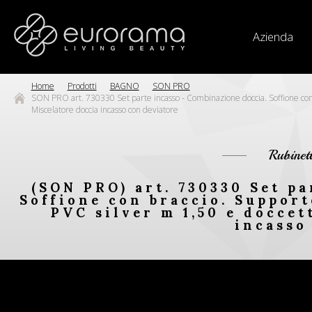
Azienda
Home
Prodotti
BAGNO
SON PRO
SON PRO art. 730330 Set parte incasso - Combinazione doccia. Soffione con b
Miscelatore doccia incasso con deviatore
Rubinet
(SON PRO) art. 730330 Set pa
Soffione con braccio. Supporto
PVC silver m 1,50 e doccet
incasso