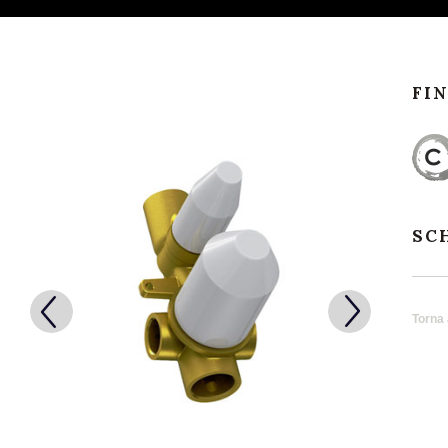
FI
SC
Torna