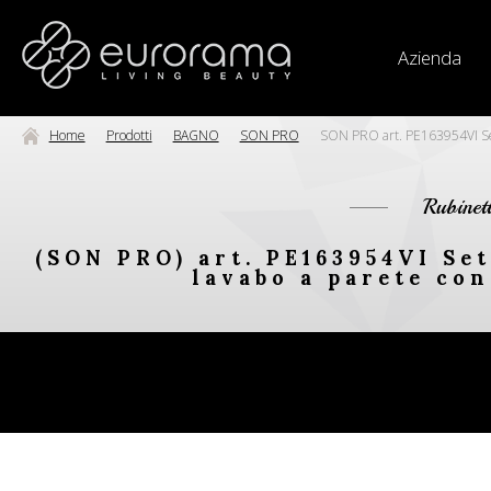
Azienda
Home
Prodotti
BAGNO
SON PRO
SON PRO art. PE163954VI Set p
Rubinet
(SON PRO) art. PE163954VI Set
lavabo a parete con