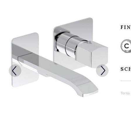
FI
SC
Torna