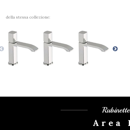
della stessa collezione:
Rubinett
Area 