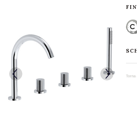
FI
SC
Torna