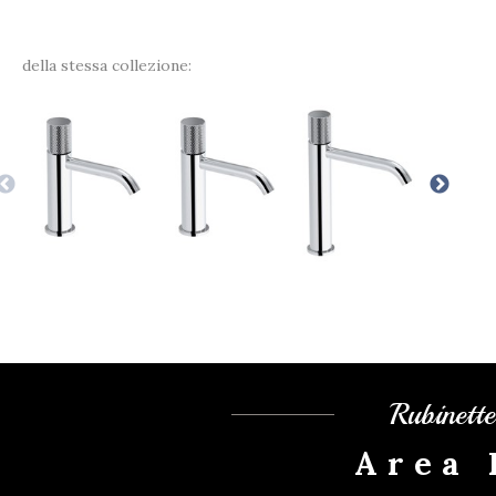
della stessa collezione:
Rubinett
Area 