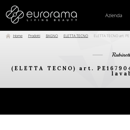
Azienda
Home
Prodotti
BAGNO
ELETTA TECNO
ELETTA TECNO art. PE16
Rubinet
(ELETTA TECNO) art. PE167904
lava