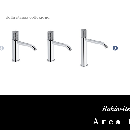
della stessa collezione:
Rubinett
Area 