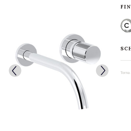
FI
SC
Torna