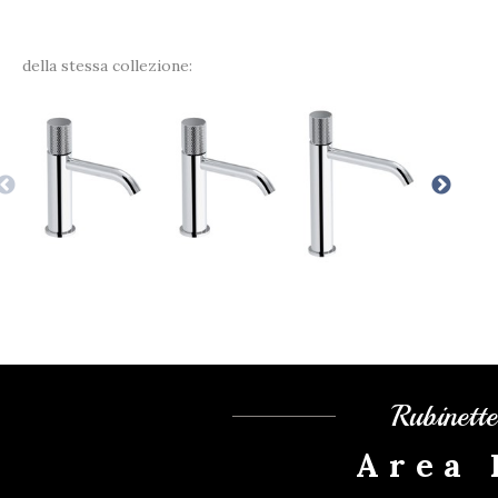
della stessa collezione:
Rubinett
Area 