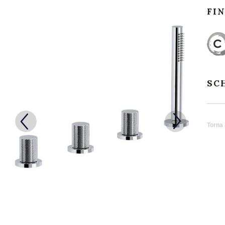
FI
SC
Torna