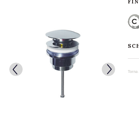
FI
SC
Torna