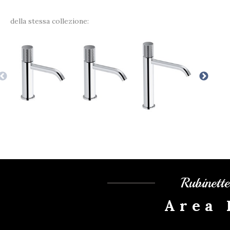
della stessa collezione:
Rubinett
Area 