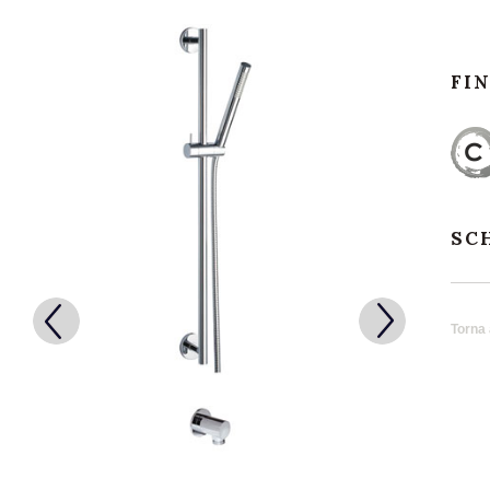
FI
SC
Torna