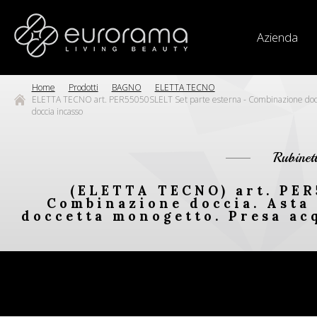
Azienda
Home
Prodotti
BAGNO
ELETTA TECNO
ELETTA TECNO art. PER55050SLELT Set parte esterna - Combinazione doccia. 
doccia incasso
Rubinet
(ELETTA TECNO) art. PER
Combinazione doccia. Asta s
doccetta monogetto. Presa acq