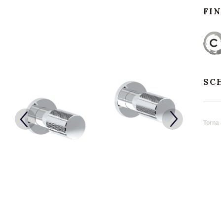
FI
SC
Torna