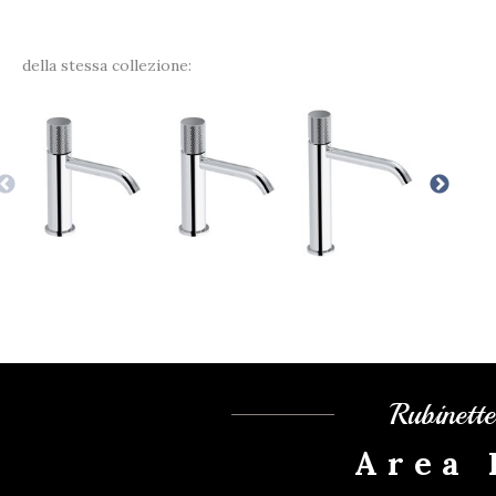
della stessa collezione:
Rubinett
Area 