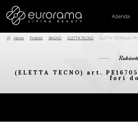
Azienda
Home
Prodotti
BAGNO
ELETTA TECNO
ELETTA TECNO art. PE16
Rubinet
(ELETTA TECNO) art. PE16705
fori d