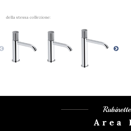
della stessa collezione:
Rubinett
Area 