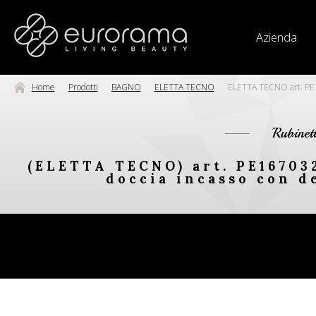
Azienda
Home
Prodotti
BAGNO
ELETTA TECNO
ELETTA TECNO art. PE16
Rubinet
(ELETTA TECNO) art. PE167032
doccia incasso con d