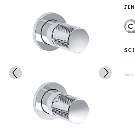
FI
SC
Torna