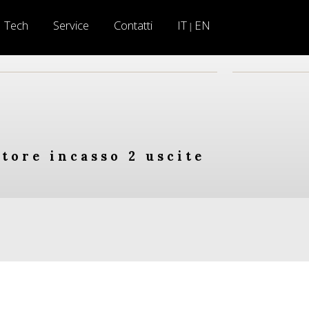
Tech
Service
Contatti
IT
EN
|
tore incasso 2 uscite