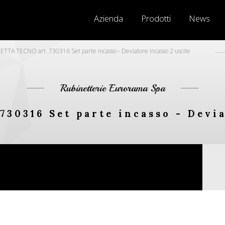
Azienda
Prodotti
News
ETTA TECNO art. 730316 Set parte incasso - Deviatore incasso 2 uscite
Rubinetterie Eurorama Spa
730316 Set parte incasso - Devia